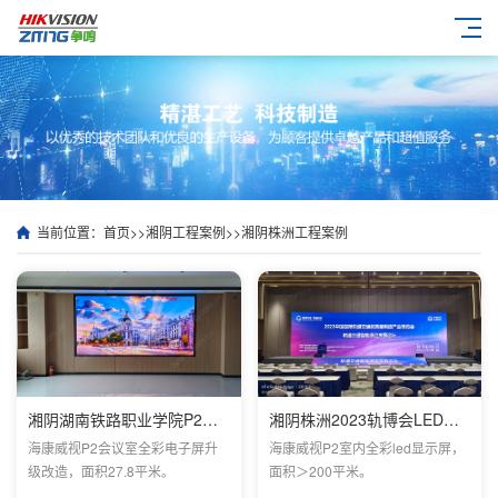
当前位置：
首页
>>
湘阴工程案例
>>
湘阴株洲工程案例
湘阴湖南铁路职业学院P2会议室电子屏安装效果
湘阴株洲2023轨博会LED项目
海康威视P2会议室全彩电子屏升
海康威视P2室内全彩led显示屏，
级改造，面积27.8平米。
面积＞200平米。