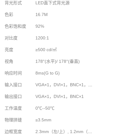
背光形式
LED直下式背光源
色彩
16.7M
色彩饱和度
92%
对比度
1200:1
亮度
≥500 cd/
㎡
视角
178°(水平)/ 178°(垂直)
响应时间
8ms(G to G)
输入接口
VGA×1，DVI×1，BNC×1，HDMI×1，USB×1
输出接口
VGA×1，DVI×1，BNC×1
工作温度
0℃--50℃
物理拼缝
≤3.5mm
边框宽度
2.3mm（左/上）, 1.2mm（右/下）